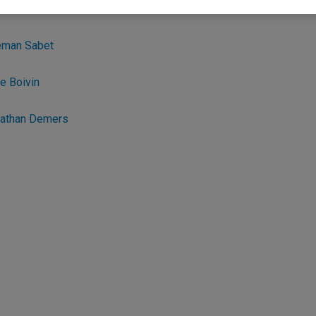
man Sabet
e Boivin
athan Demers