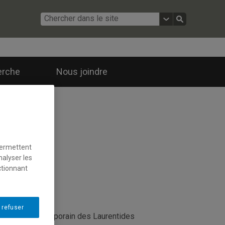
erche
Nous joindre
permettent
nalyser les
ctionnant
 refuser