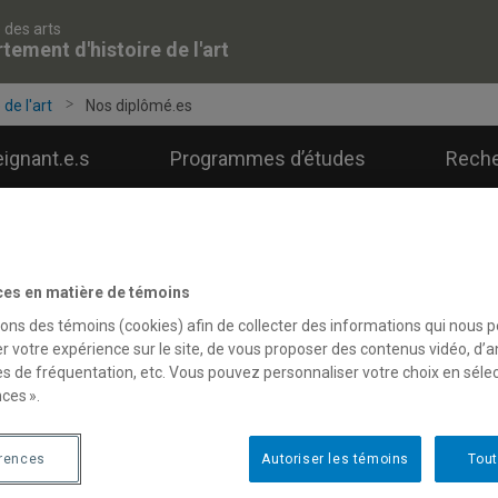
 des arts
tement d'histoire de l'art
de l'art
Nos diplômé.es
ignant.e.s
Programmes d’études
Rech
os diplômé.es
ces en matière de témoins
sons des témoins (cookies) afin de collecter des informations qui nous 
r votre expérience sur le site, de vous proposer des contenus vidéo, d’a
es de fréquentation, etc. Vous pouvez personnaliser votre choix en séle
ces ».
ortraits de diplômé.es
érences
Autoriser les témoins
Tout
e-Marie Saint Jean Aubre