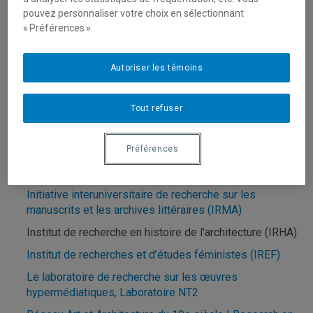
Centre de recherche sur le texte et l’imaginaire,
pouvez personnaliser votre choix en sélectionnant
(FIGURA)
« Préférences ».
Groupe de recherche en sociologie des œuvres
(GRESO)
Autoriser les témoins
Groupe de recherche interdisciplinaire sur les
affirmations autochtones contemporaines (GRIAAC)
Tout refuser
Groupe de recherche sur les pouvoirs et les sociétés
de l'Occident médiéval et moderne (GREPSOMM)
Préférences
Hexagram-UQAM center de de recherche en arts
médiatiques (HEXAGRAM)
Initiative interuniversitaire de recherche sur les
manuscrits et les archives littéraires (IRMA)
Institut de recherche en histoire de l'architecture (IRHA)
Institut de recherches et d’études féministes (IREF)
Le laboratoire de recherche sur les œuvres
hypermédiatiques, Laboratoire NT2