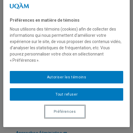
Préférences en matière de témoins
Nous utilisons des témoins (cookies) afin de collecter des
informations qui nous permettent d’améliorer votre
expérience sur le site, de vous proposer des contenus vidéo,
d’analyser les statistiques de fréquentation, etc. Vous
pouvez personnaliser votre choix en sélectionnant
« Préférences ».
Unité
:
Département d'histoire de l'art
Courriel
:
contandriopoulos.christina@uqam.ca
Autoriser les témoins
Téléphone
: (514) 987-3000 poste 5301
Langues
: Français, Anglais
Tout refuser
Préférences
Domaines d'expertise