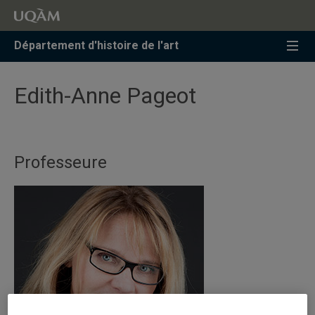
Accéder
Accéder
Accéder
à
au
à
la
menu
la
Département d'histoire de l'art
recherche
pricipal
zone
centrale
Edith-Anne Pageot
Professeure