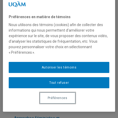
Préférences en matière de témoins
Nous utilisons des témoins (cookies) afin de collecter des
informations qui nous permettent d’améliorer votre
expérience sur le site, de vous proposer des contenus vidéo,
d’analyser les statistiques de fréquentation, etc. Vous
pouvez personnaliser votre choix en sélectionnant
« Préférences ».
Unité
:
Département d'histoire de l'art
Courriel
:
pageot.edith-anne@uqam.ca
Autoriser les témoins
Téléphone
: (514) 987-3000 poste 6757
Tout refuser
Langues
: Français, Anglais
Préférences
Domaines d'expertise